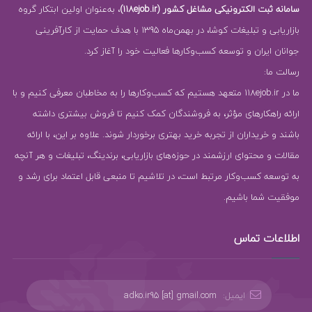
سامانه ثبت الکترونیکی مشاغل کشور (118ejob.ir)
، به‌عنوان اولین ابتکار گروه
بازاریابی و تبلیغات کوشا، در بهمن‌ماه 1395 با هدف حمایت از کارآفرینی
جوانان ایران و توسعه کسب‌وکارها فعالیت خود را آغاز کرد.
رسالت ما:
ما در 118ejob.ir متعهد هستیم که کسب‌وکارها را به مخاطبان معرفی کنیم و با
ارائه راهکارهای مؤثر، به فروشندگان کمک کنیم تا فروش بیشتری داشته
باشند و خریداران از تجربه خرید بهتری برخوردار شوند. علاوه بر این، با ارائه
مقالات و محتوای ارزشمند در حوزه‌های بازاریابی، برندینگ، تبلیغات و هر آنچه
به توسعه کسب‌وکار مرتبط است، در تلاشیم تا منبعی قابل اعتماد برای رشد و
موفقیت شما باشیم.
اطلاعات تماس
ایمیل:
adko.ir95 [at] gmail.com