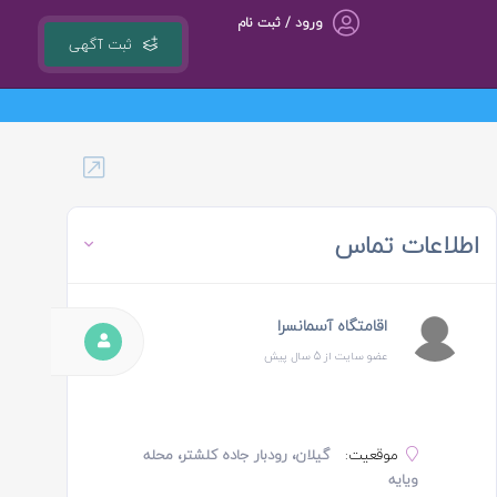
ورود / ثبت نام
ثبت آگهی
گروه مشاوره کسب و کار ، بازاریابی و تبلیغات کوشا مجری سامانه کشوری 118ejob.ir
اطلاعات تماس
اقامتگاه آسمانسرا
عضو سایت از 5 سال پیش
موقعیت:
گیلان، رودبار جاده کلشتر، محله
ویایه