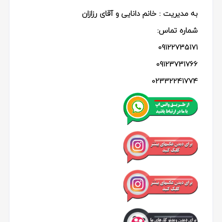
به مدیریت : خانم دانایی و آقای رزازان
شماره تماس:
09122735171
09123731766
02332241774