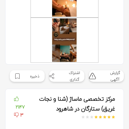
گزارش
اشتراک
ذخیره
آگهی
گذاری
مرکز تخصصی ماساژ (شنا و نجات
2147
غریق) ستارگان در شاهرود
3