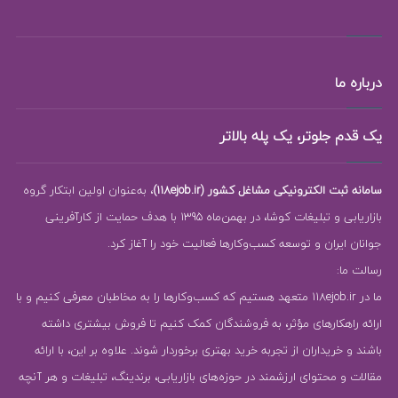
درباره ما
یک قدم جلوتر، یک پله بالاتر
سامانه ثبت الکترونیکی مشاغل کشور (118ejob.ir)
، به‌عنوان اولین ابتکار گروه
بازاریابی و تبلیغات کوشا، در بهمن‌ماه 1395 با هدف حمایت از کارآفرینی
جوانان ایران و توسعه کسب‌وکارها فعالیت خود را آغاز کرد.
رسالت ما:
ما در 118ejob.ir متعهد هستیم که کسب‌وکارها را به مخاطبان معرفی کنیم و با
ارائه راهکارهای مؤثر، به فروشندگان کمک کنیم تا فروش بیشتری داشته
باشند و خریداران از تجربه خرید بهتری برخوردار شوند. علاوه بر این، با ارائه
مقالات و محتوای ارزشمند در حوزه‌های بازاریابی، برندینگ، تبلیغات و هر آنچه