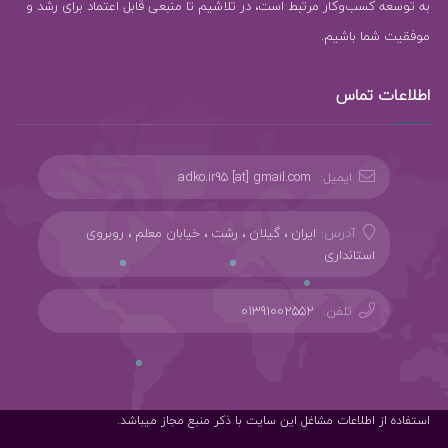
به توسعه کسب‌وکار مرتبط است، در تلاشیم تا منبعی قابل اعتماد برای رشد و
موفقیت شما باشیم.
اطلاعات تماس
ایمیل:
adko.ir95 [at] gmail.com
آدرس:
ایران ، گیلان ، رشت ، خیابان معلم ، روبروی
استانداری
تلفن:
01391002552
استفاده از اطلاعات مشاغل این سایت با ذکر منبع مجاز میباشد.