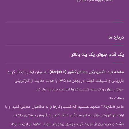
درباره ما
یک قدم جلوتر، یک پله بالاتر
سامانه ثبت الکترونیکی مشاغل کشور (118ejob.ir)
، به‌عنوان اولین ابتکار گروه
بازاریابی و تبلیغات کوشا، در بهمن‌ماه 1395 با هدف حمایت از کارآفرینی
جوانان ایران و توسعه کسب‌وکارها فعالیت خود را آغاز کرد.
رسالت ما:
ما در 118ejob.ir متعهد هستیم که کسب‌وکارها را به مخاطبان معرفی کنیم و با
ارائه راهکارهای مؤثر، به فروشندگان کمک کنیم تا فروش بیشتری داشته
باشند و خریداران از تجربه خرید بهتری برخوردار شوند. علاوه بر این، با ارائه