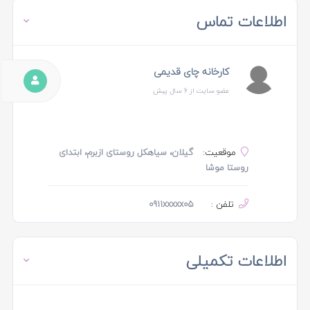
اطلاعات تماس
کارخانه چای قدیمی
عضو سایت از 6 سال پیش
موقعیت:
گیلان، سیاهکل روستای ازبرم، ابتدای
روستا موشا
تلفن :
0911xxxxx05
اطلاعات تکمیلی