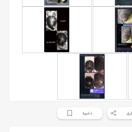
ری
ذخیره