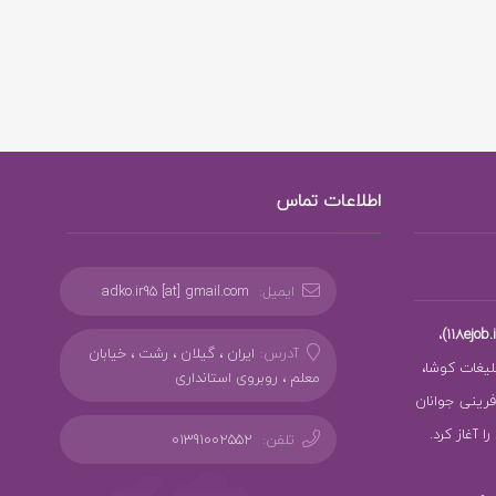
اطلاعات تماس
ایمیل:
adko.ir95 [at] gmail.com
،
آدرس:
ایران ، گیلان ، رشت ، خیابان
بلیغات کوشا،
معلم ، روبروی استانداری
ز کارآفرینی جوانان
 آغاز کرد.
تلفن:
01391002552