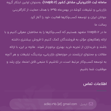
سامانه ثبت الکترونیکی مشاغل کشور (118ejob.ir)
، به‌عنوان اولین ابتکار گروه
بازاریابی و تبلیغات کوشا، در بهمن‌ماه 1395 با هدف حمایت از کارآفرینی
جوانان ایران و توسعه کسب‌وکارها فعالیت خود را آغاز کرد.
رسالت ما:
ما در 118ejob.ir متعهد هستیم که کسب‌وکارها را به مخاطبان معرفی کنیم و با
ارائه راهکارهای مؤثر، به فروشندگان کمک کنیم تا فروش بیشتری داشته
باشند و خریداران از تجربه خرید بهتری برخوردار شوند. علاوه بر این، با ارائه
مقالات و محتوای ارزشمند در حوزه‌های بازاریابی، برندینگ، تبلیغات و هر آنچه
به توسعه کسب‌وکار مرتبط است، در تلاشیم تا منبعی قابل اعتماد برای رشد و
موفقیت شما باشیم.
اطلاعات تماس
ایمیل:
adko.ir95 [at] gmail.com