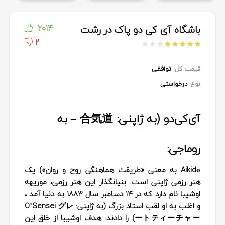
باشگاه آی کی دو پاک در رشت
2014
2
قیمت کل:
توافقی
نوع:
درخواستی
آی‌کی‌دو (به ژاپنی: 合気道 – به
روماجی:
Aikidō به معنی «طریقت هماهنگی روح و روان») یک
هنر رزمی ژاپنی است. بنیانگذار این هنر رزمی، موریهه
اوشیبا نام دارد که در ۱۴ دسامبر سال ۱۸۸۳ به دنیا آمد ،
و اغلب به او لقب استاد بزرگ (به ژاپنی: O’Sensei グレ
ートティーチャー) را دادند. هدف اوشیبا از خلق این