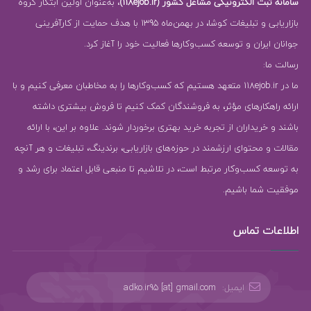
سامانه ثبت الکترونیکی مشاغل کشور (118ejob.ir)
، به‌عنوان اولین ابتکار گروه
بازاریابی و تبلیغات کوشا، در بهمن‌ماه 1395 با هدف حمایت از کارآفرینی
جوانان ایران و توسعه کسب‌وکارها فعالیت خود را آغاز کرد.
رسالت ما:
ما در 118ejob.ir متعهد هستیم که کسب‌وکارها را به مخاطبان معرفی کنیم و با
ارائه راهکارهای مؤثر، به فروشندگان کمک کنیم تا فروش بیشتری داشته
باشند و خریداران از تجربه خرید بهتری برخوردار شوند. علاوه بر این، با ارائه
مقالات و محتوای ارزشمند در حوزه‌های بازاریابی، برندینگ، تبلیغات و هر آنچه
به توسعه کسب‌وکار مرتبط است، در تلاشیم تا منبعی قابل اعتماد برای رشد و
موفقیت شما باشیم.
اطلاعات تماس
ایمیل:
adko.ir95 [at] gmail.com