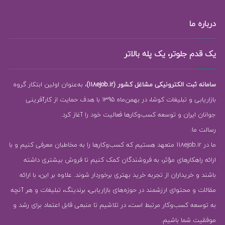
درباره ما
یک قدم جلوتر، یک پله بالاتر
سامانه ثبت الکترونیکی مشاغل کشور (118ejob.ir)
، به‌عنوان اولین ابتکار گروه
بازاریابی و تبلیغات کوشا، در بهمن‌ماه 1395 با هدف حمایت از کارآفرینی
جوانان ایران و توسعه کسب‌وکارها فعالیت خود را آغاز کرد.
رسالت ما:
ما در 118ejob.ir متعهد هستیم که کسب‌وکارها را به مخاطبان معرفی کنیم و با
ارائه راهکارهای مؤثر، به فروشندگان کمک کنیم تا فروش بیشتری داشته
باشند و خریداران از تجربه خرید بهتری برخوردار شوند. علاوه بر این، با ارائه
مقالات و محتوای ارزشمند در حوزه‌های بازاریابی، برندینگ، تبلیغات و هر آنچه
به توسعه کسب‌وکار مرتبط است، در تلاشیم تا منبعی قابل اعتماد برای رشد و
موفقیت شما باشیم.