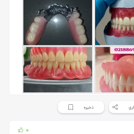
ری
ذخیره
0