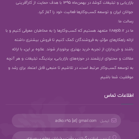
بازاریابی و تبلیغات کوشا، در بهمن‌ماه 1395 با هدف حمایت از کارآفرینی
جوانان ایران و توسعه کسب‌وکارها فعالیت خود را آغاز کرد.
رسالت ما:
ما در 118ejob.ir متعهد هستیم که کسب‌وکارها را به مخاطبان معرفی کنیم و با
ارائه راهکارهای مؤثر، به فروشندگان کمک کنیم تا فروش بیشتری داشته
باشند و خریداران از تجربه خرید بهتری برخوردار شوند. علاوه بر این، با ارائه
مقالات و محتوای ارزشمند در حوزه‌های بازاریابی، برندینگ، تبلیغات و هر آنچه
به توسعه کسب‌وکار مرتبط است، در تلاشیم تا منبعی قابل اعتماد برای رشد و
موفقیت شما باشیم.
اطلاعات تماس
ایمیل:
adko.ir95 [at] gmail.com
آدرس:
ایران ، گیلان ، رشت ، خیابان معلم ، روبروی