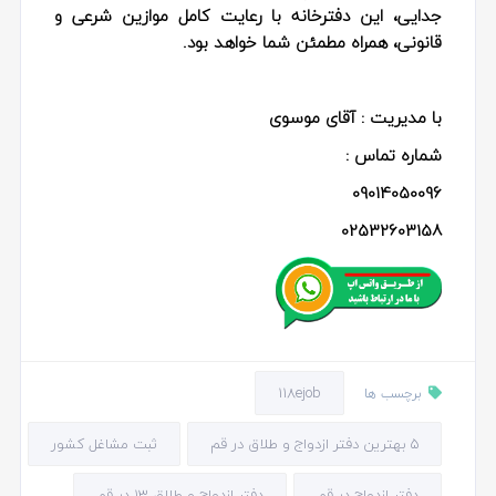
جدایی، این دفترخانه با رعایت کامل موازین شرعی و
قانونی، همراه مطمئن شما خواهد بود.
با مدیریت : آقای موسوی
شماره تماس :
09014050096
02532603158
118ejob
برچسب ها
5 بهترین دفتر ازدواج و طلاق در قم
ثبت مشاغل کشور
دفتر ازدواج در قم
دفتر ازدواج و طلاق ۱۳ در قم