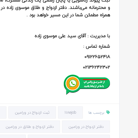
و محترمانه می‌باشند. دفتر ازدواج و طلاق موسوی زاده در 
همراه مطمئن شما در این مسیر خواهد بود .
با مدیریت : آقای سید علی موسوی زاده
شماره تماس :
09122652418
02136242302
118ejob
ثبت ازدواج در ورامین
برچسب ها
دفتر ازدواج در ورامین
دفتر ازدواج و طلاق در ورامین