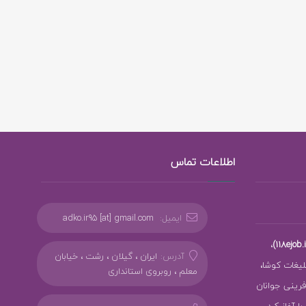
اطلاعات تماس
ایمیل:
adko.ir95 [at] gmail.com
،
آدرس:
ایران ، گیلان ، رشت ، خیابان
بلیغات کوشا،
معلم ، روبروی استانداری
ز کارآفرینی جوانان
 آغاز کرد.