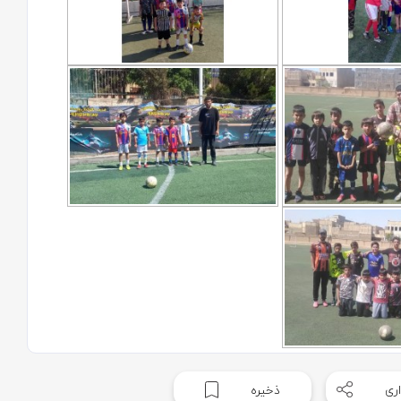
ری
ذخیره