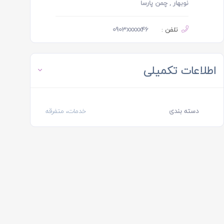
نوبهار , چمن پارسا
تلفن :
0903xxxxx46
اطلاعات تکمیلی
دسته بندی
خدمات، متفرقه