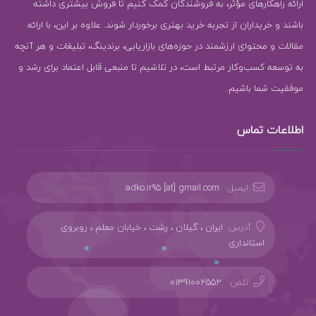
ارائه راهکارهای مؤثر، به فروشندگان کمک کنیم تا فروش بیشتری داشته
باشند و خریداران از تجربه خرید بهتری برخوردار شوند. علاوه بر این، با ارائه
مقالات و محتوای ارزشمند در حوزه‌های بازاریابی، برندینگ، تبلیغات و هر آنچه
به توسعه کسب‌وکار مرتبط است، در تلاشیم تا منبعی قابل اعتماد برای رشد و
موفقیت شما باشیم.
اطلاعات تماس
ایمیل:
adko.ir95 [at] gmail.com
آدرس:
ایران ، گیلان ، رشت ، خیابان معلم ، روبروی
استانداری
تلفن:
01391002552