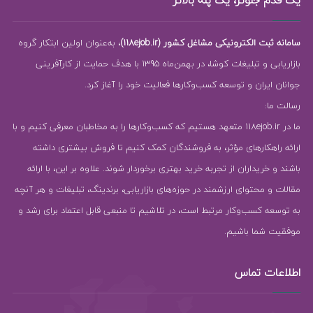
یک قدم جلوتر، یک پله بالاتر
سامانه ثبت الکترونیکی مشاغل کشور (118ejob.ir)
، به‌عنوان اولین ابتکار گروه
بازاریابی و تبلیغات کوشا، در بهمن‌ماه 1395 با هدف حمایت از کارآفرینی
جوانان ایران و توسعه کسب‌وکارها فعالیت خود را آغاز کرد.
رسالت ما:
ما در 118ejob.ir متعهد هستیم که کسب‌وکارها را به مخاطبان معرفی کنیم و با
ارائه راهکارهای مؤثر، به فروشندگان کمک کنیم تا فروش بیشتری داشته
باشند و خریداران از تجربه خرید بهتری برخوردار شوند. علاوه بر این، با ارائه
مقالات و محتوای ارزشمند در حوزه‌های بازاریابی، برندینگ، تبلیغات و هر آنچه
به توسعه کسب‌وکار مرتبط است، در تلاشیم تا منبعی قابل اعتماد برای رشد و
موفقیت شما باشیم.
اطلاعات تماس