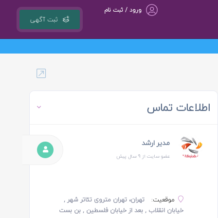
ورود / ثبت نام
ثبت آگهی
گروه مشاوره کسب و کار ، بازاریابی و تبلیغات کوشا مجری سامانه کشوری 118ejob.ir
اطلاعات تماس
مدیر ارشد
عضو سایت از 9 سال پیش
موقعیت:
تهران، تهران متروی تئاتر شهر ,
خیابان انقلاب , بعد از خیابان فلسطین , بن بست