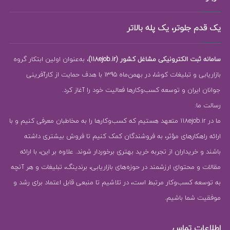
یک قدم جلوتر، یک پله بالاتر
سامانه ثبت الکترونیکی مشاغل کشور (118ejob.ir)
، به‌عنوان اولین ابتکار گروه
بازاریابی و تبلیغات کوشا، در بهمن‌ماه 1395 با هدف حمایت از کارآفرینی
جوانان ایران و توسعه کسب‌وکارها فعالیت خود را آغاز کرد.
رسالت ما:
ما در 118ejob.ir متعهد هستیم که کسب‌وکارها را به مخاطبان معرفی کنیم و با
ارائه راهکارهای مؤثر، به فروشندگان کمک کنیم تا فروش بیشتری داشته
باشند و خریداران از تجربه خرید بهتری برخوردار شوند. علاوه بر این، با ارائه
مقالات و محتوای ارزشمند در حوزه‌های بازاریابی، برندینگ، تبلیغات و هر آنچه
به توسعه کسب‌وکار مرتبط است، در تلاشیم تا منبعی قابل اعتماد برای رشد و
موفقیت شما باشیم.
اطلاعات تماس