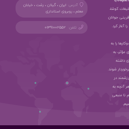
آدرس:
ایران ، گیلان ، رشت ، خیابان
بلیغات کوشا،
معلم ، روبروی استانداری
ز کارآفرینی جوانان
 آغاز کرد.
تلفن:
01391002552
سب‌وکارها را به
ی مؤثر، به
ی داشته
رخوردار شوند.
رزشمند در
هر آنچه به
 تا منبعی
یم.