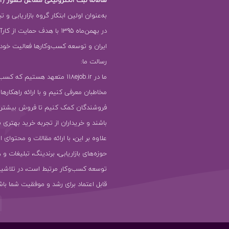
به‌عنوان اولین ابتکار گروه بازاریابی و ت
در بهمن‌ماه 1395 با هدف حمایت ا
ایران و توسعه کسب‌وکارها فعالیت خود را
رسالت ما:
ما در 118ejob.ir متعهد هستیم که ک
مخاطبان معرفی کنیم و با ارائه راهکارها
فروشندگان کمک کنیم تا فروش بیشتر
باشند و خریداران از تجربه خرید بهتری ب
علاوه بر این، با ارائه مقالات و محتوای ا
حوزه‌های بازاریابی، برندینگ، تبلیغات و 
توسعه کسب‌وکار مرتبط است، در تلاشیم
قابل اعتماد برای رشد و موفقیت شما باش