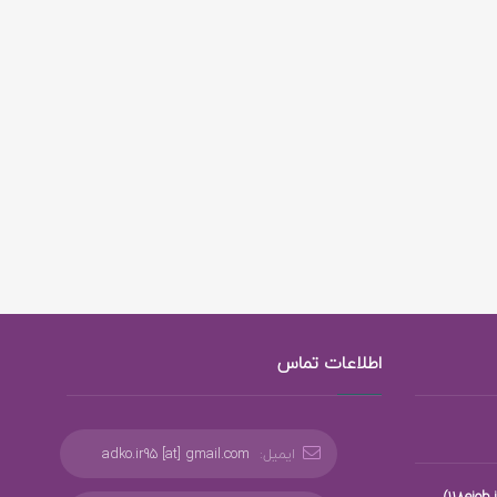
اطلاعات تماس
ایمیل:
adko.ir95 [at] gmail.com
،