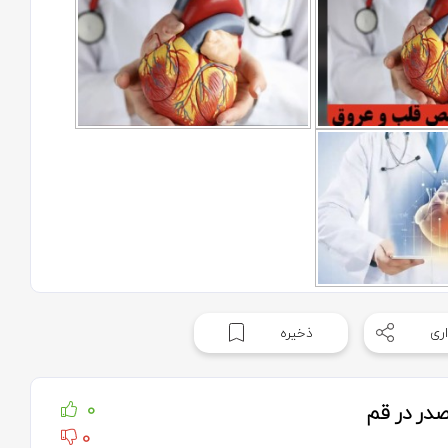
ری
ذخیره
در در قم
0
0