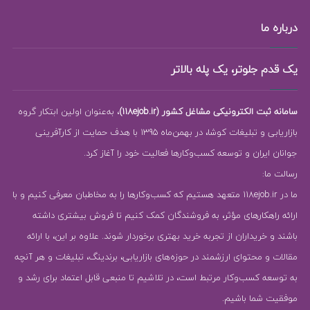
درباره ما
یک قدم جلوتر، یک پله بالاتر
سامانه ثبت الکترونیکی مشاغل کشور (118ejob.ir)
، به‌عنوان اولین ابتکار گروه
بازاریابی و تبلیغات کوشا، در بهمن‌ماه 1395 با هدف حمایت از کارآفرینی
جوانان ایران و توسعه کسب‌وکارها فعالیت خود را آغاز کرد.
رسالت ما:
ما در 118ejob.ir متعهد هستیم که کسب‌وکارها را به مخاطبان معرفی کنیم و با
ارائه راهکارهای مؤثر، به فروشندگان کمک کنیم تا فروش بیشتری داشته
باشند و خریداران از تجربه خرید بهتری برخوردار شوند. علاوه بر این، با ارائه
مقالات و محتوای ارزشمند در حوزه‌های بازاریابی، برندینگ، تبلیغات و هر آنچه
به توسعه کسب‌وکار مرتبط است، در تلاشیم تا منبعی قابل اعتماد برای رشد و
موفقیت شما باشیم.