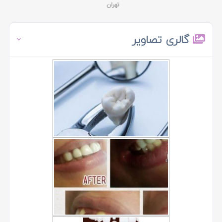
تهران
گالری تصاویر