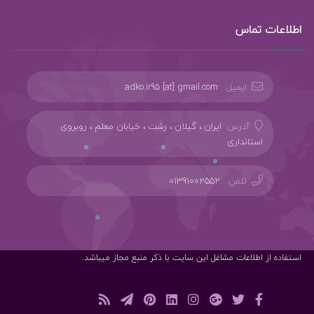
اطلاعات تماس
ایمیل:
adko.ir95 [at] gmail.com
آدرس:
ایران ، گیلان ، رشت ، خیابان معلم ، روبروی
استانداری
تلفن:
01391002552
استفاده از اطلاعات مشاغل این سایت با ذکر منبع مجاز میباشد.