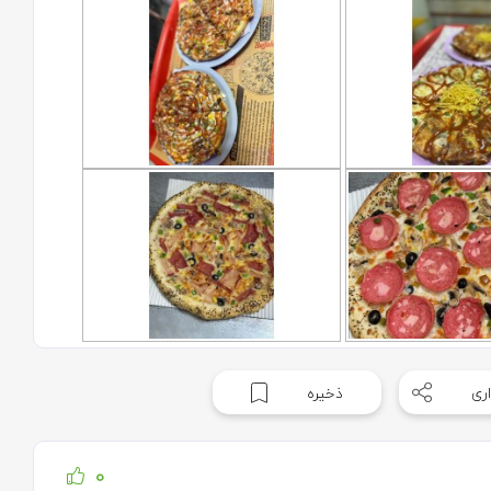
ری
ذخیره
0