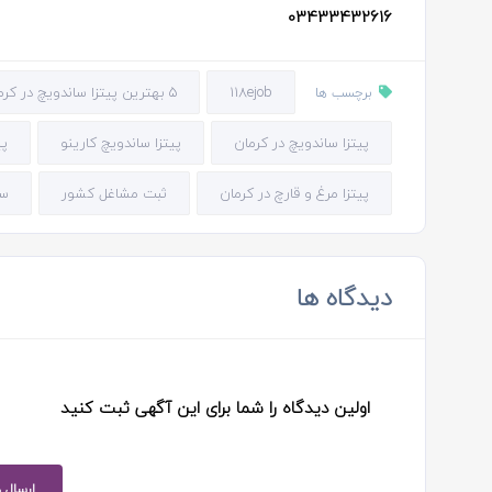
03433432616
118ejob
5 بهترین پیتزا ساندویچ در کرمان
برچسب ها
پیتزا ساندویچ در کرمان
پیتزا ساندویچ کارینو
پی
پیتزا مرغ و قارچ در کرمان
ثبت مشاغل کشور
سا
دیدگاه ها
اولین دیدگاه را شما برای این آگهی ثبت کنید
ارسال 