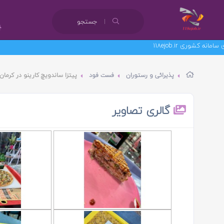
جستجو
پذیرائی و رستوران
فست فود
پیتزا ساندویچ کارینو در کرمان
گالری تصاویر