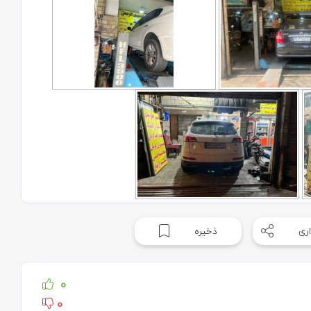
ری
ذخیره
0
0