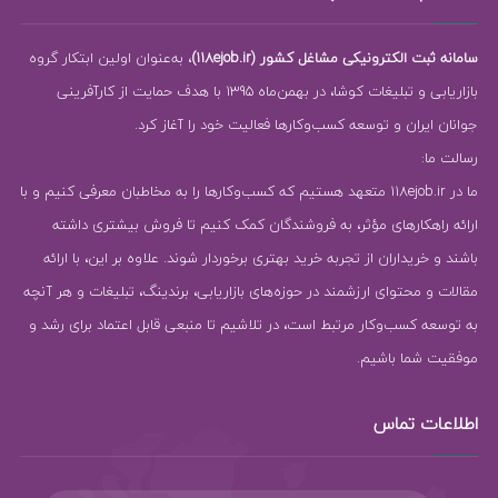
سامانه ثبت الکترونیکی مشاغل کشور (118ejob.ir)
، به‌عنوان اولین ابتکار گروه
بازاریابی و تبلیغات کوشا، در بهمن‌ماه 1395 با هدف حمایت از کارآفرینی
جوانان ایران و توسعه کسب‌وکارها فعالیت خود را آغاز کرد.
رسالت ما:
ما در 118ejob.ir متعهد هستیم که کسب‌وکارها را به مخاطبان معرفی کنیم و با
ارائه راهکارهای مؤثر، به فروشندگان کمک کنیم تا فروش بیشتری داشته
باشند و خریداران از تجربه خرید بهتری برخوردار شوند. علاوه بر این، با ارائه
مقالات و محتوای ارزشمند در حوزه‌های بازاریابی، برندینگ، تبلیغات و هر آنچه
به توسعه کسب‌وکار مرتبط است، در تلاشیم تا منبعی قابل اعتماد برای رشد و
موفقیت شما باشیم.
اطلاعات تماس