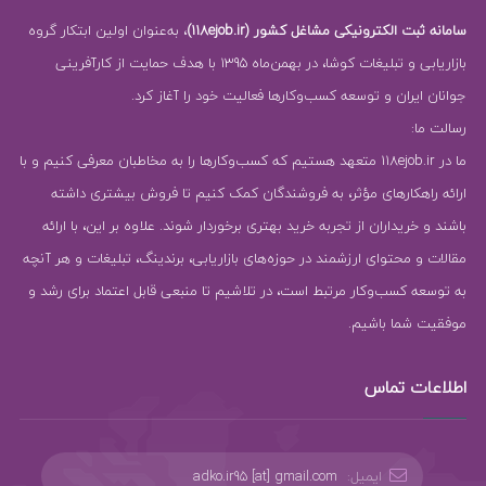
سامانه ثبت الکترونیکی مشاغل کشور (118ejob.ir)
، به‌عنوان اولین ابتکار گروه
بازاریابی و تبلیغات کوشا، در بهمن‌ماه 1395 با هدف حمایت از کارآفرینی
جوانان ایران و توسعه کسب‌وکارها فعالیت خود را آغاز کرد.
رسالت ما:
ما در 118ejob.ir متعهد هستیم که کسب‌وکارها را به مخاطبان معرفی کنیم و با
ارائه راهکارهای مؤثر، به فروشندگان کمک کنیم تا فروش بیشتری داشته
باشند و خریداران از تجربه خرید بهتری برخوردار شوند. علاوه بر این، با ارائه
مقالات و محتوای ارزشمند در حوزه‌های بازاریابی، برندینگ، تبلیغات و هر آنچه
به توسعه کسب‌وکار مرتبط است، در تلاشیم تا منبعی قابل اعتماد برای رشد و
موفقیت شما باشیم.
اطلاعات تماس
ایمیل:
adko.ir95 [at] gmail.com