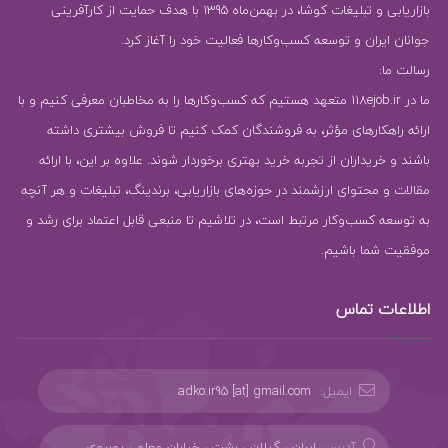
بازاریابی و تبلیغات کوشا، در بهمن‌ماه 1395 با هدف حمایت از کارآفرینی
جوانان ایران و توسعه کسب‌وکارها فعالیت خود را آغاز کرد.
رسالت ما:
ما در 118ejob.ir متعهد هستیم که کسب‌وکارها را به مخاطبان معرفی کنیم و با
ارائه راهکارهای مؤثر، به فروشندگان کمک کنیم تا فروش بیشتری داشته
باشند و خریداران از تجربه خرید بهتری برخوردار شوند. علاوه بر این، با ارائه
مقالات و محتوای ارزشمند در حوزه‌های بازاریابی، برندینگ، تبلیغات و هر آنچه
به توسعه کسب‌وکار مرتبط است، در تلاشیم تا منبعی قابل اعتماد برای رشد و
موفقیت شما باشیم.
اطلاعات تماس
ایمیل:
adko.ir95 [at] gmail.com
آدرس:
ایران ، گیلان ، رشت ، خیابان معلم ، روبروی