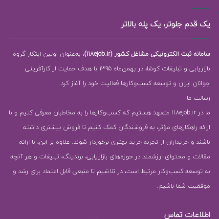
یک قدم جلوتر، یک پله بالاتر
سامانه ثبت الکترونیکی مشاغل کشور (118ejob.ir)
، به‌عنوان اولین ابتکار گروه
بازاریابی و تبلیغات کوشا، در بهمن‌ماه 1395 با هدف حمایت از کارآفرینی
جوانان ایران و توسعه کسب‌وکارها فعالیت خود را آغاز کرد.
رسالت ما:
ما در 118ejob.ir متعهد هستیم که کسب‌وکارها را به مخاطبان معرفی کنیم و با
ارائه راهکارهای مؤثر، به فروشندگان کمک کنیم تا فروش بیشتری داشته
باشند و خریداران از تجربه خرید بهتری برخوردار شوند. علاوه بر این، با ارائه
مقالات و محتوای ارزشمند در حوزه‌های بازاریابی، برندینگ، تبلیغات و هر آنچه
به توسعه کسب‌وکار مرتبط است، در تلاشیم تا منبعی قابل اعتماد برای رشد و
موفقیت شما باشیم.
اطلاعات تماس