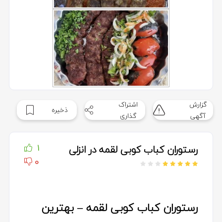
گزارش
اشتراک
ذخیره
آگهی
گذاری
رستوران کباب کوبی لقمه در انزلی
1
0
رستوران کباب کوبی لقمه – بهترین