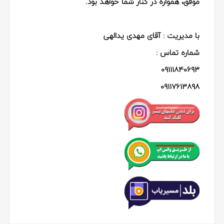
موفق، همواره در کنار شما خواهد بود.
با مدیریت : آقای مهدی یدالهی
شماره تماس :
09111840693
09117613898