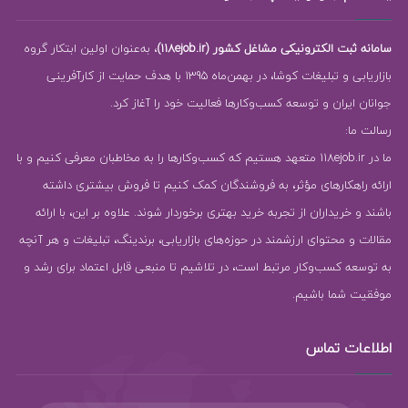
سامانه ثبت الکترونیکی مشاغل کشور (118ejob.ir)
، به‌عنوان اولین ابتکار گروه
بازاریابی و تبلیغات کوشا، در بهمن‌ماه 1395 با هدف حمایت از کارآفرینی
جوانان ایران و توسعه کسب‌وکارها فعالیت خود را آغاز کرد.
رسالت ما:
ما در 118ejob.ir متعهد هستیم که کسب‌وکارها را به مخاطبان معرفی کنیم و با
ارائه راهکارهای مؤثر، به فروشندگان کمک کنیم تا فروش بیشتری داشته
باشند و خریداران از تجربه خرید بهتری برخوردار شوند. علاوه بر این، با ارائه
مقالات و محتوای ارزشمند در حوزه‌های بازاریابی، برندینگ، تبلیغات و هر آنچه
به توسعه کسب‌وکار مرتبط است، در تلاشیم تا منبعی قابل اعتماد برای رشد و
موفقیت شما باشیم.
اطلاعات تماس