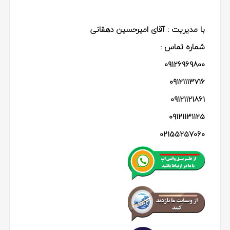
با مدیریت : آقای امیرحسین دهقانی
شماره تماس :
09126969800
09121113716
09121121861
09121131125
02155257060