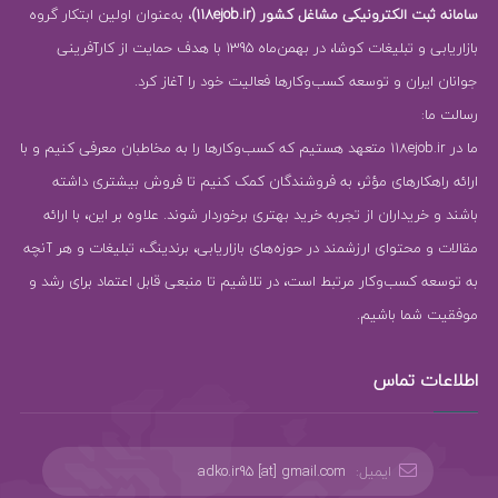
سامانه ثبت الکترونیکی مشاغل کشور (118ejob.ir)
، به‌عنوان اولین ابتکار گروه
بازاریابی و تبلیغات کوشا، در بهمن‌ماه 1395 با هدف حمایت از کارآفرینی
جوانان ایران و توسعه کسب‌وکارها فعالیت خود را آغاز کرد.
رسالت ما:
ما در 118ejob.ir متعهد هستیم که کسب‌وکارها را به مخاطبان معرفی کنیم و با
ارائه راهکارهای مؤثر، به فروشندگان کمک کنیم تا فروش بیشتری داشته
باشند و خریداران از تجربه خرید بهتری برخوردار شوند. علاوه بر این، با ارائه
مقالات و محتوای ارزشمند در حوزه‌های بازاریابی، برندینگ، تبلیغات و هر آنچه
به توسعه کسب‌وکار مرتبط است، در تلاشیم تا منبعی قابل اعتماد برای رشد و
موفقیت شما باشیم.
اطلاعات تماس
ایمیل:
adko.ir95 [at] gmail.com