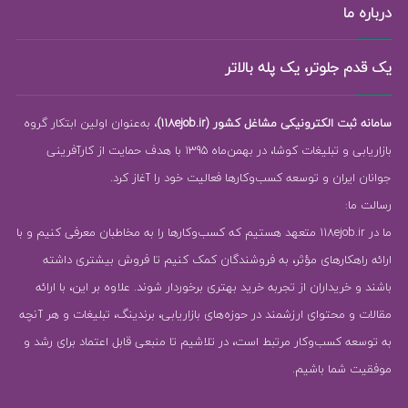
درباره ما
یک قدم جلوتر، یک پله بالاتر
سامانه ثبت الکترونیکی مشاغل کشور (118ejob.ir)
، به‌عنوان اولین ابتکار گروه
بازاریابی و تبلیغات کوشا، در بهمن‌ماه 1395 با هدف حمایت از کارآفرینی
جوانان ایران و توسعه کسب‌وکارها فعالیت خود را آغاز کرد.
رسالت ما:
ما در 118ejob.ir متعهد هستیم که کسب‌وکارها را به مخاطبان معرفی کنیم و با
ارائه راهکارهای مؤثر، به فروشندگان کمک کنیم تا فروش بیشتری داشته
باشند و خریداران از تجربه خرید بهتری برخوردار شوند. علاوه بر این، با ارائه
مقالات و محتوای ارزشمند در حوزه‌های بازاریابی، برندینگ، تبلیغات و هر آنچه
به توسعه کسب‌وکار مرتبط است، در تلاشیم تا منبعی قابل اعتماد برای رشد و
موفقیت شما باشیم.