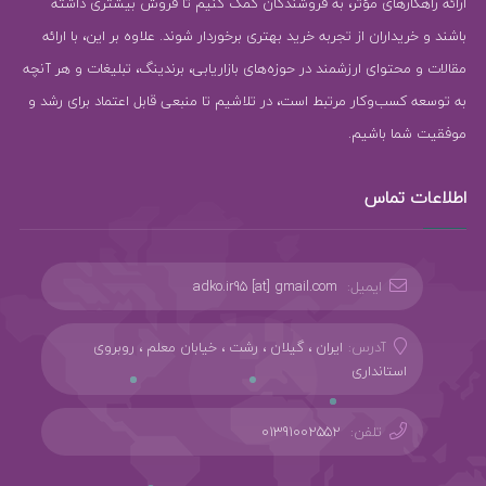
ارائه راهکارهای مؤثر، به فروشندگان کمک کنیم تا فروش بیشتری داشته
باشند و خریداران از تجربه خرید بهتری برخوردار شوند. علاوه بر این، با ارائه
مقالات و محتوای ارزشمند در حوزه‌های بازاریابی، برندینگ، تبلیغات و هر آنچه
به توسعه کسب‌وکار مرتبط است، در تلاشیم تا منبعی قابل اعتماد برای رشد و
موفقیت شما باشیم.
اطلاعات تماس
ایمیل:
adko.ir95 [at] gmail.com
آدرس:
ایران ، گیلان ، رشت ، خیابان معلم ، روبروی
استانداری
تلفن:
01391002552