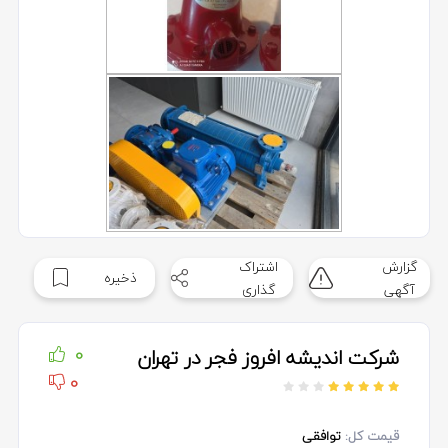
گزارش
اشتراک
ذخیره
آگهی
گذاری
شرکت اندیشه افروز فجر در تهران
0
0
قیمت کل:
توافقی