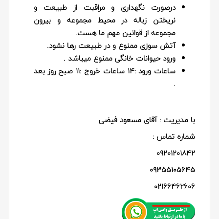
درصورت نگهداری و مراقبت از طبیعت و
نریختن زباله در محیط مجموعه و بیرون
مجموعه از قوانین مهم ما هست.
آتش سوزی ممنوع و در طبیعت رها نشود.
ورود حیوانات خانگی ممنوع میباشد .
ساعات ورود :۱۴ ساعات خروج :۱۱ صبح روز بعد
.
با مدیریت : آقای مسعود فیضی
شماره تماس :
09201201842
09355105645
02166462606