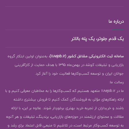
درباره ما
یک قدم جلوتر، یک پله بالاتر
سامانه ثبت الکترونیکی مشاغل کشور (118ejob.ir)
، به‌عنوان اولین ابتکار گروه
بازاریابی و تبلیغات کوشا، در بهمن‌ماه 1395 با هدف حمایت از کارآفرینی
جوانان ایران و توسعه کسب‌وکارها فعالیت خود را آغاز کرد.
رسالت ما:
ما در 118ejob.ir متعهد هستیم که کسب‌وکارها را به مخاطبان معرفی کنیم و با
ارائه راهکارهای مؤثر، به فروشندگان کمک کنیم تا فروش بیشتری داشته
باشند و خریداران از تجربه خرید بهتری برخوردار شوند. علاوه بر این، با ارائه
مقالات و محتوای ارزشمند در حوزه‌های بازاریابی، برندینگ، تبلیغات و هر آنچه
به توسعه کسب‌وکار مرتبط است، در تلاشیم تا منبعی قابل اعتماد برای رشد و