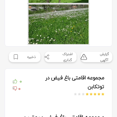
گزارش
اشتراک
ذخیره
آگهی
گذاری
مجموعه اقامتی باغ فیض در
0
توتکابن
0