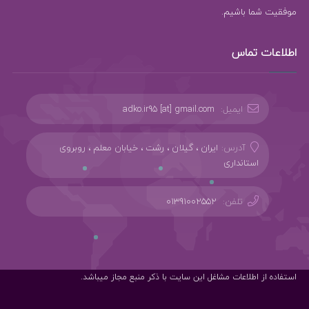
موفقیت شما باشیم.
اطلاعات تماس
ایمیل:
adko.ir95 [at] gmail.com
آدرس:
ایران ، گیلان ، رشت ، خیابان معلم ، روبروی
استانداری
تلفن:
01391002552
استفاده از اطلاعات مشاغل این سایت با ذکر منبع مجاز میباشد.