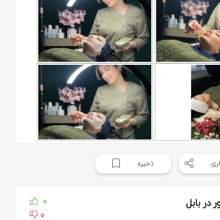
ری
ذخیره
 در بابل
0
0