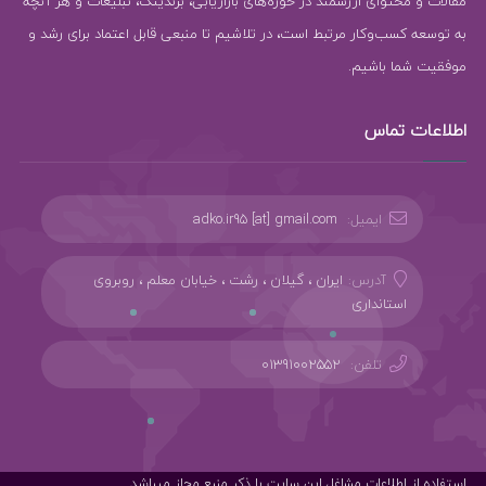
مقالات و محتوای ارزشمند در حوزه‌های بازاریابی، برندینگ، تبلیغات و هر آنچه
به توسعه کسب‌وکار مرتبط است، در تلاشیم تا منبعی قابل اعتماد برای رشد و
موفقیت شما باشیم.
اطلاعات تماس
ایمیل:
adko.ir95 [at] gmail.com
آدرس:
ایران ، گیلان ، رشت ، خیابان معلم ، روبروی
استانداری
تلفن:
01391002552
استفاده از اطلاعات مشاغل این سایت با ذکر منبع مجاز میباشد.