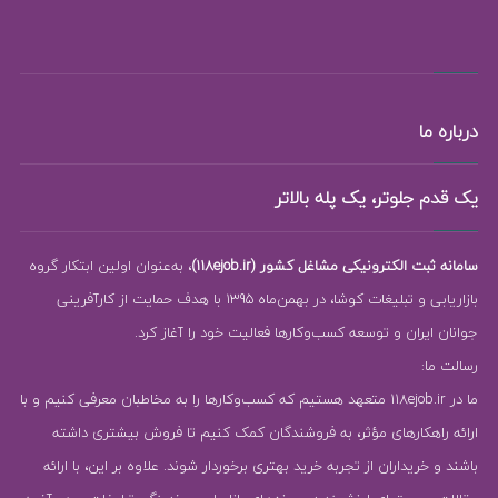
درباره ما
یک قدم جلوتر، یک پله بالاتر
سامانه ثبت الکترونیکی مشاغل کشور (118ejob.ir)
، به‌عنوان اولین ابتکار گروه
بازاریابی و تبلیغات کوشا، در بهمن‌ماه 1395 با هدف حمایت از کارآفرینی
جوانان ایران و توسعه کسب‌وکارها فعالیت خود را آغاز کرد.
رسالت ما:
ما در 118ejob.ir متعهد هستیم که کسب‌وکارها را به مخاطبان معرفی کنیم و با
ارائه راهکارهای مؤثر، به فروشندگان کمک کنیم تا فروش بیشتری داشته
باشند و خریداران از تجربه خرید بهتری برخوردار شوند. علاوه بر این، با ارائه