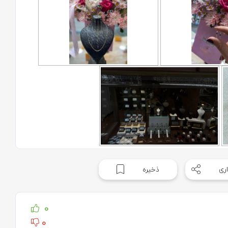
ری
ذخیره
0
0