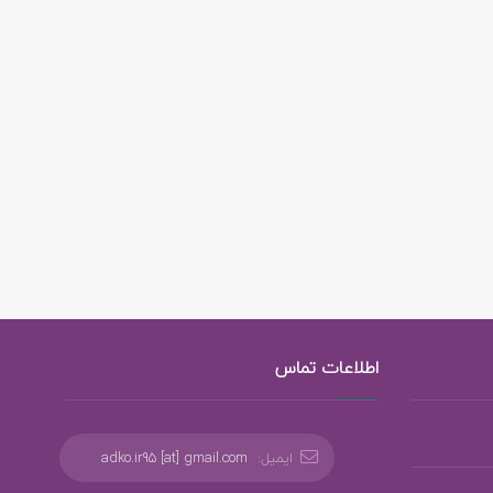
اطلاعات تماس
ایمیل:
adko.ir95 [at] gmail.com