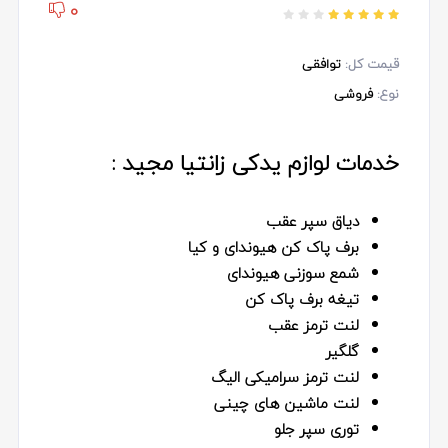
0
قیمت کل:
توافقی
نوع:
فروشی
خدمات لوازم یدکی زانتیا مجید :
دیاق سپر عقب
برف پاک کن هیوندای و کیا
شمع سوزنی هیوندای
تیغه برف پاک کن
لنت ترمز عقب
گلگیر
لنت ترمز سرامیکی الیگ
لنت ماشین های چینی
توری سپر جلو