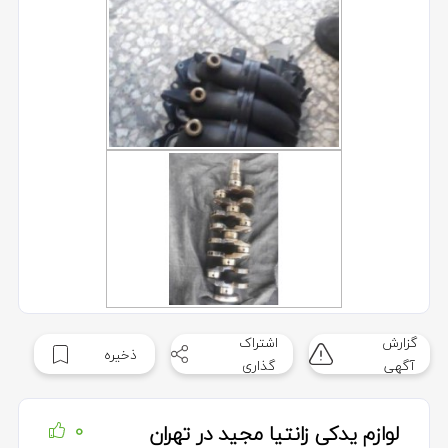
گزارش
اشتراک
ذخیره
آگهی
گذاری
لوازم یدکی زانتیا مجید در تهران
0