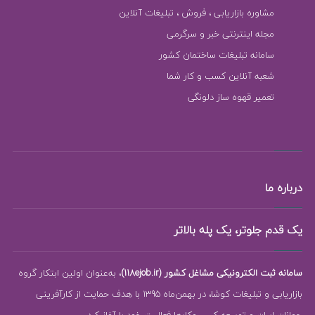
مشاوره بازاریابی ، فروش ، تبلیغات آنلاین
مجله اینترنتی خبر و سرگرمی
سامانه تبلیغات ساختمان کشور
شعبه آنلاین کسب و کار شما
تعمیر قهوه ساز دلونگی
درباره ما
یک قدم جلوتر، یک پله بالاتر
سامانه ثبت الکترونیکی مشاغل کشور (118ejob.ir)
، به‌عنوان اولین ابتکار گروه
بازاریابی و تبلیغات کوشا، در بهمن‌ماه 1395 با هدف حمایت از کارآفرینی
جوانان ایران و توسعه کسب‌وکارها فعالیت خود را آغاز کرد.