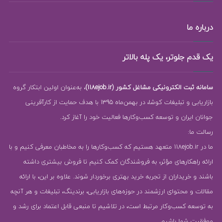
درباره ما
یک قدم جلوتر، یک پله بالاتر
سامانه ثبت الکترونیکی مشاغل کشور (118ejob.ir)
، به‌عنوان اولین ابتکار گروه
بازاریابی و تبلیغات کوشا، در بهمن‌ماه 1395 با هدف حمایت از کارآفرینی
جوانان ایران و توسعه کسب‌وکارها فعالیت خود را آغاز کرد.
رسالت ما:
ما در 118ejob.ir متعهد هستیم که کسب‌وکارها را به مخاطبان معرفی کنیم و با
ارائه راهکارهای مؤثر، به فروشندگان کمک کنیم تا فروش بیشتری داشته
باشند و خریداران از تجربه خرید بهتری برخوردار شوند. علاوه بر این، با ارائه
مقالات و محتوای ارزشمند در حوزه‌های بازاریابی، برندینگ، تبلیغات و هر آنچه
به توسعه کسب‌وکار مرتبط است، در تلاشیم تا منبعی قابل اعتماد برای رشد و
موفقیت شما باشیم.