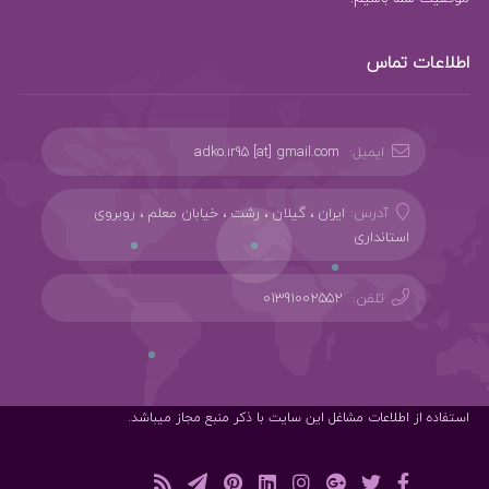
اطلاعات تماس
ایمیل:
adko.ir95 [at] gmail.com
آدرس:
ایران ، گیلان ، رشت ، خیابان معلم ، روبروی
استانداری
تلفن:
01391002552
استفاده از اطلاعات مشاغل این سایت با ذکر منبع مجاز میباشد.