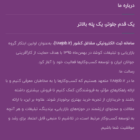
درباره ما
یک قدم جلوتر، یک پله بالاتر
سامانه ثبت الکترونیکی مشاغل کشور (118ejob.ir)
، به‌عنوان اولین ابتکار گروه
بازاریابی و تبلیغات کوشا، در بهمن‌ماه 1395 با هدف حمایت از کارآفرینی
جوانان ایران و توسعه کسب‌وکارها فعالیت خود را آغاز کرد.
رسالت ما:
ما در 118ejob.ir متعهد هستیم که کسب‌وکارها را به مخاطبان معرفی کنیم و با
ارائه راهکارهای مؤثر، به فروشندگان کمک کنیم تا فروش بیشتری داشته
باشند و خریداران از تجربه خرید بهتری برخوردار شوند. علاوه بر این، با ارائه
مقالات و محتوای ارزشمند در حوزه‌های بازاریابی، برندینگ، تبلیغات و هر آنچه
به توسعه کسب‌وکار مرتبط است، در تلاشیم تا منبعی قابل اعتماد برای رشد و
موفقیت شما باشیم.