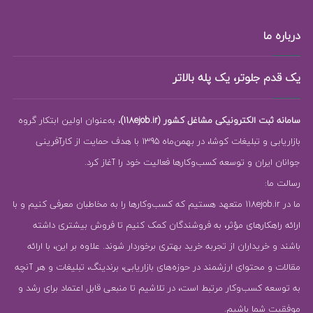
درباره ما
یک قدم جلوتر، یک پله بالاتر
سامانه ثبت الکترونیکی مشاغل کشور (118ejob.ir)
، به‌عنوان اولین ابتکار گروه
بازاریابی و تبلیغات کوشا، در بهمن‌ماه 1395 با هدف حمایت از کارآفرینی
جوانان ایران و توسعه کسب‌وکارها فعالیت خود را آغاز کرد.
رسالت ما:
ما در 118ejob.ir متعهد هستیم که کسب‌وکارها را به مخاطبان معرفی کنیم و با
ارائه راهکارهای مؤثر، به فروشندگان کمک کنیم تا فروش بیشتری داشته
باشند و خریداران از تجربه خرید بهتری برخوردار شوند. علاوه بر این، با ارائه
مقالات و محتوای ارزشمند در حوزه‌های بازاریابی، برندینگ، تبلیغات و هر آنچه
به توسعه کسب‌وکار مرتبط است، در تلاشیم تا منبعی قابل اعتماد برای رشد و
موفقیت شما باشیم.