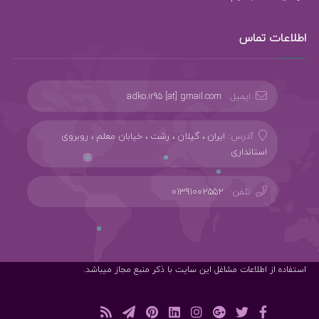
اطلاعات تماس
ایمیل:
adko.ir95 [at] gmail.com
آدرس:
ایران ، گیلان ، رشت ، خیابان معلم ، روبروی
استانداری
تلفن:
01391002552
استفاده از اطلاعات مشاغل این سایت با ذکر منبع مجاز میباشد.