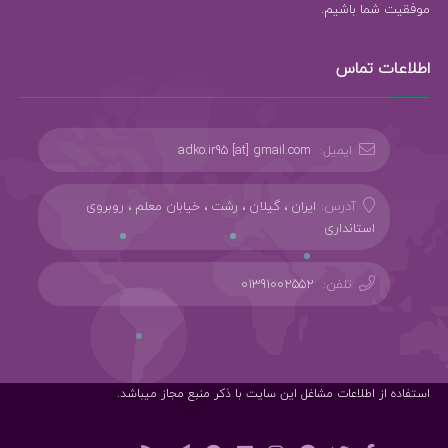
موفقیت شما باشیم.
اطلاعات تماس
ایمیل:
adko.ir95 [at] gmail.com
آدرس:
ایران ، گیلان ، رشت ، خیابان معلم ، روبروی
استانداری
تلفن:
01391002552
استفاده از اطلاعات مشاغل این سایت با ذکر منبع مجاز میباشد.