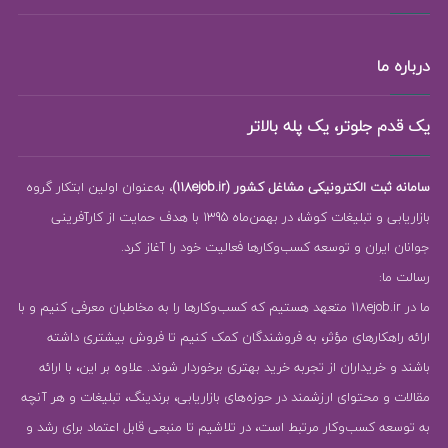
درباره ما
یک قدم جلوتر، یک پله بالاتر
سامانه ثبت الکترونیکی مشاغل کشور (118ejob.ir)
، به‌عنوان اولین ابتکار گروه
بازاریابی و تبلیغات کوشا، در بهمن‌ماه 1395 با هدف حمایت از کارآفرینی
جوانان ایران و توسعه کسب‌وکارها فعالیت خود را آغاز کرد.
رسالت ما:
ما در 118ejob.ir متعهد هستیم که کسب‌وکارها را به مخاطبان معرفی کنیم و با
ارائه راهکارهای مؤثر، به فروشندگان کمک کنیم تا فروش بیشتری داشته
باشند و خریداران از تجربه خرید بهتری برخوردار شوند. علاوه بر این، با ارائه
مقالات و محتوای ارزشمند در حوزه‌های بازاریابی، برندینگ، تبلیغات و هر آنچه
به توسعه کسب‌وکار مرتبط است، در تلاشیم تا منبعی قابل اعتماد برای رشد و