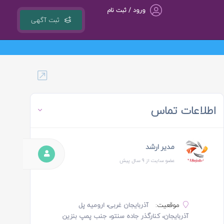
ورود / ثبت نام
ثبت آگهی
گروه مشاوره کسب و کار ، بازاریابی و تبلیغات کوشا مجری سامانه کشوری 118ejob.ir
اطلاعات تماس
مدیر ارشد
عضو سایت از 9 سال پیش
موقعیت:
آذربایجان غربی، ارومیه پل
آذربایجان، کنارگذر جاده سنتو، جنب پمپ بنزین