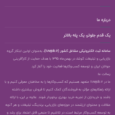
درباره ما
یک قدم جلوتر، یک پله بالاتر
سامانه ثبت الکترونیکی مشاغل کشور (118ejob.ir)
، به‌عنوان اولین ابتکار گروه
بازاریابی و تبلیغات کوشا، در بهمن‌ماه 1395 با هدف حمایت از کارآفرینی
جوانان ایران و توسعه کسب‌وکارها فعالیت خود را آغاز کرد.
رسالت ما:
ما در 118ejob.ir متعهد هستیم که کسب‌وکارها را به مخاطبان معرفی کنیم و با
ارائه راهکارهای مؤثر، به فروشندگان کمک کنیم تا فروش بیشتری داشته
باشند و خریداران از تجربه خرید بهتری برخوردار شوند. علاوه بر این، با ارائه
مقالات و محتوای ارزشمند در حوزه‌های بازاریابی، برندینگ، تبلیغات و هر آنچه
به توسعه کسب‌وکار مرتبط است، در تلاشیم تا منبعی قابل اعتماد برای رشد و