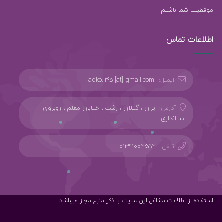
موفقیت شما باشیم.
اطلاعات تماس
ایمیل:
adko.ir95 [at] gmail.com
آدرس:
ایران ، گیلان ، رشت ، خیابان معلم ، روبروی
استانداری
تلفن:
01391002552
استفاده از اطلاعات مشاغل این سایت با ذکر منبع مجاز میباشد.