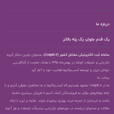
درباره ما
یک قدم جلوتر، یک پله بالاتر
سامانه ثبت الکترونیکی مشاغل کشور (118ejob.ir)
، به‌عنوان اولین ابتکار گروه
بازاریابی و تبلیغات کوشا، در بهمن‌ماه 1395 با هدف حمایت از کارآفرینی
جوانان ایران و توسعه کسب‌وکارها فعالیت خود را آغاز کرد.
رسالت ما:
ما در 118ejob.ir متعهد هستیم که کسب‌وکارها را به مخاطبان معرفی کنیم و با
ارائه راهکارهای مؤثر، به فروشندگان کمک کنیم تا فروش بیشتری داشته
باشند و خریداران از تجربه خرید بهتری برخوردار شوند. علاوه بر این، با ارائه
مقالات و محتوای ارزشمند در حوزه‌های بازاریابی، برندینگ، تبلیغات و هر آنچه