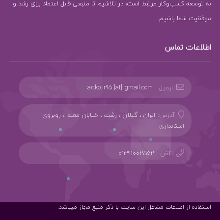
به توسعه کسب‌وکار مرتبط است، در تلاشیم تا منبعی قابل اعتماد برای رشد و
موفقیت شما باشیم.
اطلاعات تماس
ایمیل:
adko.ir95 [at] gmail.com
آدرس:
ایران ، گیلان ، رشت ، خیابان معلم ، روبروی
استانداری
تلفن:
01391002552
استفاده از اطلاعات مشاغل این سایت با ذکر منبع مجاز میباشد.