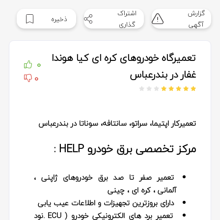
گزارش
اشتراک
ذخیره
آگهی
گذاری
تعمیرگاه خودروهای کره ای کیا هوندا
0
غفار در بندرعباس
0
تعمیرکار اپتیما، سراتو، سانتافه، سوناتا در بندرعباس
مرکز تخصصی برق خودرو HELP :
تعمیر صفر تا صد برق خودروهای ژاپنی ،
آلمانی ، کره ای ، چینی
دارای بروزترین تجهیزات و اطلاعات عیب یابی
تعمیر برد های الکترونیکی خودرو ( ECU .نود