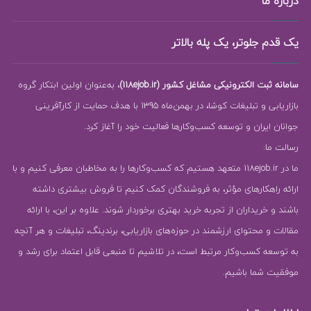
درباره ما
یک قدم جلوتر، یک پله بالاتر
سامانه ثبت الکترونیکی مشاغل کشور (118ejob.ir)
، به‌عنوان اولین ابتکار گروه
بازاریابی و تبلیغات کوشا، در بهمن‌ماه 1395 با هدف حمایت از کارآفرینی
جوانان ایران و توسعه کسب‌وکارها فعالیت خود را آغاز کرد.
رسالت ما:
ما در 118ejob.ir متعهد هستیم که کسب‌وکارها را به مخاطبان معرفی کنیم و با
ارائه راهکارهای مؤثر، به فروشندگان کمک کنیم تا فروش بیشتری داشته
باشند و خریداران از تجربه خرید بهتری برخوردار شوند. علاوه بر این، با ارائه
مقالات و محتوای ارزشمند در حوزه‌های بازاریابی، برندینگ، تبلیغات و هر آنچه
به توسعه کسب‌وکار مرتبط است، در تلاشیم تا منبعی قابل اعتماد برای رشد و
موفقیت شما باشیم.