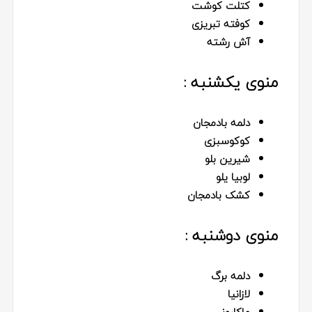
كتلت كوشت
كوفته تبريزى
آش رشته
منوی يكشنبه :
دلمه بادمجان
كوكوسبزى
شيرين بلو
لوبيا يلو
کشک بادمجان
منوی دوشنبه :
دلمه برگ
لازانيا
ماكارونى