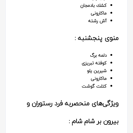
كشك بادمجان
ماكارونى
آش رشته
منوی پنجشنبه :
دلمه برگ
كوفته تبريزى
شيرين يلو
ماكارونى
كتلت گوشت
ویژگی‌های منحصربه‌ فرد رستوران و
بیرون بر شام شام :