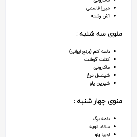
ميرزا قاسمى
آش رشته
منوی سه شنبه :
دلمه كلم (برنج ایرانی)
كتلت گوشت
ماكارونى
شينسل مرغ
شيرين پلو
منوی چهار شنبه :
دلمه برگ
سالاد الویه
لوبيا پلو