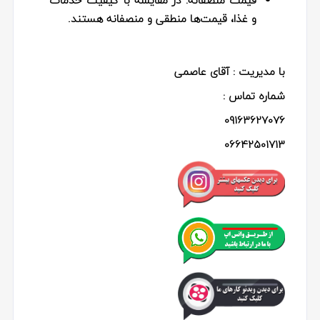
و غذا، قیمت‌ها منطقی و منصفانه هستند.
با مدیریت : آقای عاصمی
شماره تماس :
09163627076
06642501713