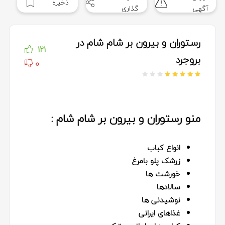
ذخیره
آگهی
گذاری
رستوران و بیرون بر شام شام در
121
بروجرد
0
منو رستوران و بیرون بر شام شام :
انواع کباب
زرشک پلو بامرغ
خورشت ها
سالادها
نوشیدنی ها
غذاهای ایرانی