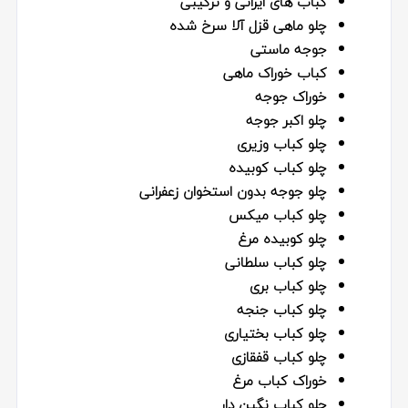
کباب های ایرانی و ترکیبی
چلو ماهى قزل آلا سرخ شده
جوجه ماستی
کباب خوراک ماهی
خوراک جوجه
چلو اكبر جوجه
چلو كباب وزيرى
چلو كباب كوبيده
چلو جوجه بدون استخوان زعفرانی
چلو كباب ميكس
چلو كوبيده مرغ
چلو كباب سلطانى
چلو كباب برى
چلو كباب جنجه
چلو كباب بختيارى
چلو كباب قفقازى
خوراک کباب مرغ
چلو كباب نگين دار