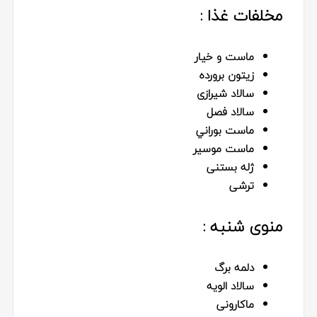
مخلفات غذا :
ماست و خيار
زيتون برورده
سالاد شيرازى
سالاد فصل
ماست بوراني
ماست موسير
ژله بستنى
ترشى
منوی شنبه :
دلمه برگ
سالاد الويه
ماكارونى