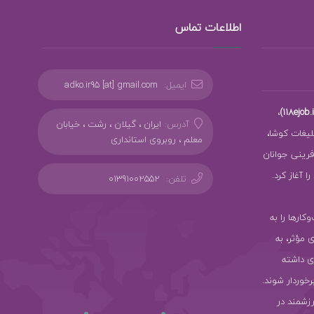
اطلاعات تماس
ایمیل:
adko.ir95 [at] gmail.com
،
آدرس:
ایران ، گیلان ، رشت ، خیابان
بلیغات کوشا،
معلم ، روبروی استانداری
ز کارآفرینی جوانان
 آغاز کرد.
تلفن:
01391002552
سب‌وکارها را به
ی مؤثر، به
ی داشته
رخوردار شوند.
رزشمند در