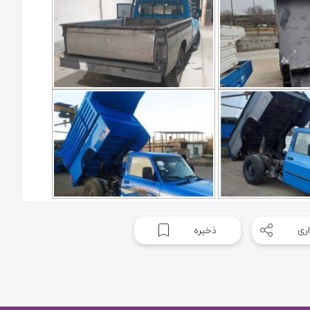
ری
ذخیره