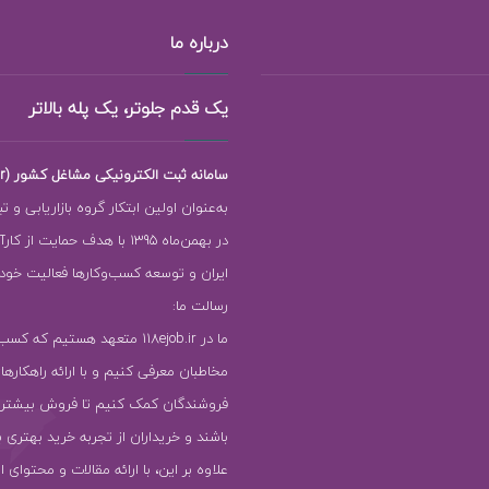
درباره ما
یک قدم جلوتر، یک پله بالاتر
سامانه ثبت الکترونیکی مشاغل کشور (118ejob.ir)
به‌عنوان اولین ابتکار گروه بازاریابی و ت
در بهمن‌ماه 1395 با هدف حمایت ا
ایران و توسعه کسب‌وکارها فعالیت خود را
رسالت ما:
ما در 118ejob.ir متعهد هستیم که ک
مخاطبان معرفی کنیم و با ارائه راهکارها
فروشندگان کمک کنیم تا فروش بیشتر
باشند و خریداران از تجربه خرید بهتری ب
علاوه بر این، با ارائه مقالات و محتوای ا