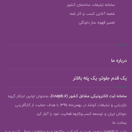
سامانه تبلیغات ساختمان کشور
شعبه آنلاین کسب و کار شما
تعمیر قهوه ساز دلونگی
درباره ما
یک قدم جلوتر، یک پله بالاتر
سامانه ثبت الکترونیکی مشاغل کشور (118ejob.ir)
، به‌عنوان اولین ابتکار گروه
بازاریابی و تبلیغات کوشا، در بهمن‌ماه 1395 با هدف حمایت از کارآفرینی
جوانان ایران و توسعه کسب‌وکارها فعالیت خود را آغاز کرد.
رسالت ما:
ما در 118ejob.ir متعهد هستیم که کسب‌وکارها را به مخاطبان معرفی کنیم و با