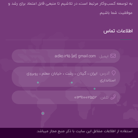
به توسعه کسب‌وکار مرتبط است، در تلاشیم تا منبعی قابل اعتماد برای رشد و
موفقیت شما باشیم.
اطلاعات تماس
ایمیل:
adko.ir95 [at] gmail.com
آدرس:
ایران ، گیلان ، رشت ، خیابان معلم ، روبروی
استانداری
تلفن:
01391002552
استفاده از اطلاعات مشاغل این سایت با ذکر منبع مجاز میباشد.