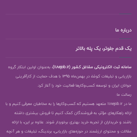
درباره ما
یک قدم جلوتر، یک پله بالاتر
سامانه ثبت الکترونیکی مشاغل کشور (118ejob.ir)
، به‌عنوان اولین ابتکار گروه
بازاریابی و تبلیغات کوشا، در بهمن‌ماه 1395 با هدف حمایت از کارآفرینی
جوانان ایران و توسعه کسب‌وکارها فعالیت خود را آغاز کرد.
رسالت ما:
ما در 118ejob.ir متعهد هستیم که کسب‌وکارها را به مخاطبان معرفی کنیم و با
ارائه راهکارهای مؤثر، به فروشندگان کمک کنیم تا فروش بیشتری داشته
باشند و خریداران از تجربه خرید بهتری برخوردار شوند. علاوه بر این، با ارائه
مقالات و محتوای ارزشمند در حوزه‌های بازاریابی، برندینگ، تبلیغات و هر آنچه