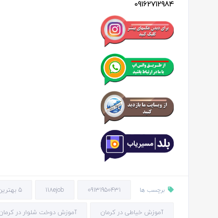
09162712984
09131950431
118ejob
5 بهترین آموزشگاه خیاطی در کرمان
برچسب ها
آموزش خیاطی در کرمان
آموزش دوخت شلوار در کرمان