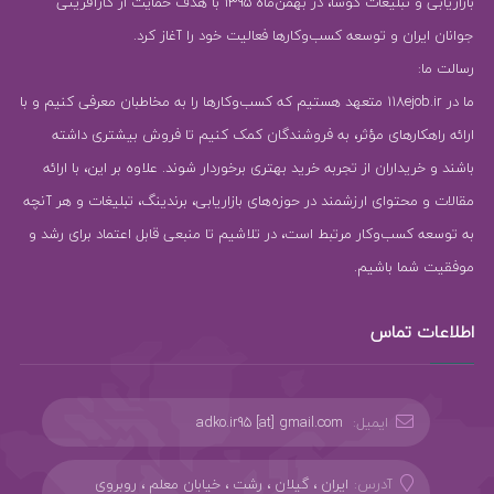
بازاریابی و تبلیغات کوشا، در بهمن‌ماه 1395 با هدف حمایت از کارآفرینی
جوانان ایران و توسعه کسب‌وکارها فعالیت خود را آغاز کرد.
رسالت ما:
ما در 118ejob.ir متعهد هستیم که کسب‌وکارها را به مخاطبان معرفی کنیم و با
ارائه راهکارهای مؤثر، به فروشندگان کمک کنیم تا فروش بیشتری داشته
باشند و خریداران از تجربه خرید بهتری برخوردار شوند. علاوه بر این، با ارائه
مقالات و محتوای ارزشمند در حوزه‌های بازاریابی، برندینگ، تبلیغات و هر آنچه
به توسعه کسب‌وکار مرتبط است، در تلاشیم تا منبعی قابل اعتماد برای رشد و
موفقیت شما باشیم.
اطلاعات تماس
ایمیل:
adko.ir95 [at] gmail.com
آدرس:
ایران ، گیلان ، رشت ، خیابان معلم ، روبروی