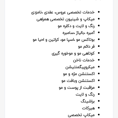
خدمات تخصصی عروس، عقدی ،نامزدی
میکاپ و شینیون تخصصی همراهی
رنگ و لایت و دکلره مو
آمبره ،بالیاژ ،سامبره
بوتاکس مو ،اسپا مو، کراتین و احیا مو
فر دائم مو
کوتاهی مو و موخوره گیری
خدمات ناخن
میکروپیگمنتیشن
اکستنشن مژه و مو
اکستنشن وبافت مو
مراقبت از پوست و مو
رنگ و لایت
براشینگ
هیرکات
میکاپ تخصصی