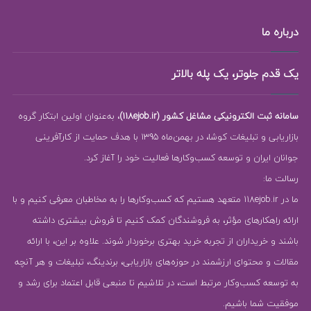
درباره ما
یک قدم جلوتر، یک پله بالاتر
سامانه ثبت الکترونیکی مشاغل کشور (118ejob.ir)
، به‌عنوان اولین ابتکار گروه
بازاریابی و تبلیغات کوشا، در بهمن‌ماه 1395 با هدف حمایت از کارآفرینی
جوانان ایران و توسعه کسب‌وکارها فعالیت خود را آغاز کرد.
رسالت ما:
ما در 118ejob.ir متعهد هستیم که کسب‌وکارها را به مخاطبان معرفی کنیم و با
ارائه راهکارهای مؤثر، به فروشندگان کمک کنیم تا فروش بیشتری داشته
باشند و خریداران از تجربه خرید بهتری برخوردار شوند. علاوه بر این، با ارائه
مقالات و محتوای ارزشمند در حوزه‌های بازاریابی، برندینگ، تبلیغات و هر آنچه
به توسعه کسب‌وکار مرتبط است، در تلاشیم تا منبعی قابل اعتماد برای رشد و
موفقیت شما باشیم.