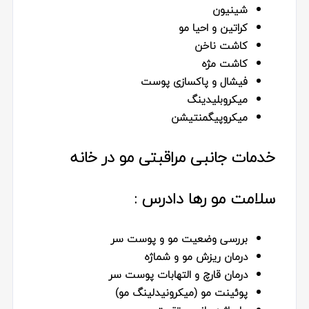
شینیون
کراتین و احیا مو
کاشت ناخن
کاشت مژه
فیشال و پاکسازی پوست
میکروبلیدینگ
میکروپیگمنتیشن
خدمات جانبی مراقبتی مو در خانه
سلامت مو رها دادرس :
بررسی وضعیت مو و پوست سر
درمان ریزش مو و شماژه
درمان قارچ و التهابات پوست سر
پوئینت مو (میکرونیدلینگ مو)