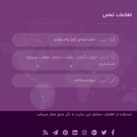
اطلاعات تماس
ایمیل:
adko.ir95 [at] gmail.com
آدرس:
ایران ، گیلان ، رشت ، خیابان معلم ، روبروی
استانداری
تلفن:
01391002552
استفاده از اطلاعات مشاغل این سایت با ذکر منبع مجاز میباشد.