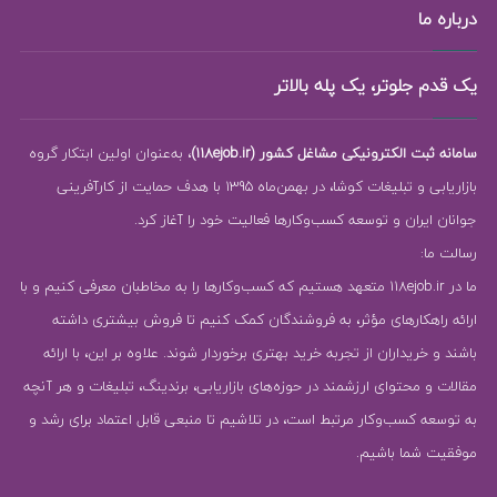
درباره ما
یک قدم جلوتر، یک پله بالاتر
سامانه ثبت الکترونیکی مشاغل کشور (118ejob.ir)
، به‌عنوان اولین ابتکار گروه
بازاریابی و تبلیغات کوشا، در بهمن‌ماه 1395 با هدف حمایت از کارآفرینی
جوانان ایران و توسعه کسب‌وکارها فعالیت خود را آغاز کرد.
رسالت ما:
ما در 118ejob.ir متعهد هستیم که کسب‌وکارها را به مخاطبان معرفی کنیم و با
ارائه راهکارهای مؤثر، به فروشندگان کمک کنیم تا فروش بیشتری داشته
باشند و خریداران از تجربه خرید بهتری برخوردار شوند. علاوه بر این، با ارائه
مقالات و محتوای ارزشمند در حوزه‌های بازاریابی، برندینگ، تبلیغات و هر آنچه
به توسعه کسب‌وکار مرتبط است، در تلاشیم تا منبعی قابل اعتماد برای رشد و
موفقیت شما باشیم.